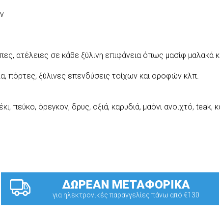
ον
πες, ατέλειες σε κάθε ξύλινη επιφάνεια όπως μασίφ μαλακά κα
λα, πόρτες, ξύλινες επενδύσεις τοίχων και οροφών κλπ.
, πεύκο, όρεγκον, δρυς, οξιά, καρυδιά, μαόνι ανοιχτό, teak, 
ΔΩΡΕΑΝ ΜΕΤΑΦΟΡΙΚΑ
για ηλεκτρονικές παραγγελίες πάνω από €130