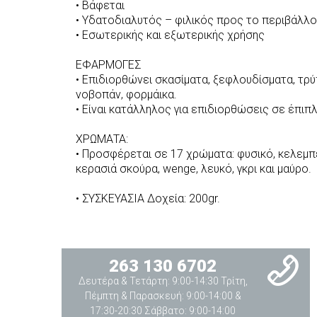
• Βάφεται
• Υδατοδιαλυτός – φιλικός προς το περιβάλλ
• Εσωτερικής και εξωτερικής χρήσης
ΕΦΑΡΜΟΓΕΣ
• Επιδιορθώνει σκασίματα, ξεφλουδίσματα, τρύ
νοβοπάν, φορμάικα.
• Είναι κατάλληλος για επιδιορθώσεις σε έπιπ
ΧΡΩΜΑΤΑ:
• Προσφέρεται σε 17 χρώματα: φυσικό, κελεμπέκι
κερασιά σκούρα, wenge, λευκό, γκρι και μαύρο.
• ΣΥΣΚΕΥΑΣΙΑ Δοχεία: 200gr.
263 130 6702
Δευτέρα & Τετάρτη: 9:00-14:30 Τρίτη,
Πέμπτη & Παρασκευή: 9:00-14:00 &
17:30-20:30 Σάββατο: 9:00-14:00