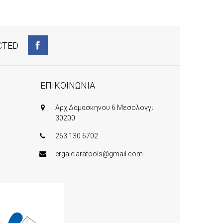
CTED
ΕΠΙΚΟΙΝΩΝΙΑ
Αρχ.Δαμασκηνου 6 Μεσολογγι
30200
263 130 6702
ergaleiaratools@gmail.com