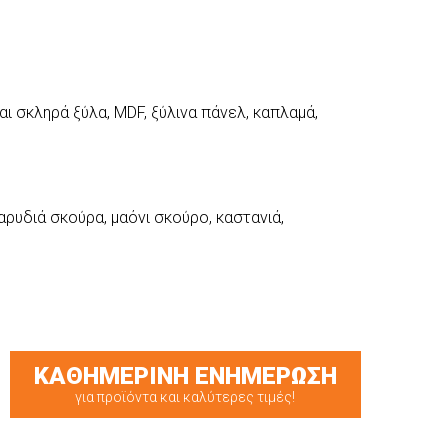
ι σκληρά ξύλα, MDF, ξύλινα πάνελ, καπλαμά,
καρυδιά σκούρα, μαόνι σκούρο, καστανιά,
ΚΑΘΗΜΕΡΙΝΗ ΕΝΗΜΕΡΩΣΗ
για προϊόντα και καλύτερες τιμές!