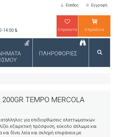
Είσοδος
Εγγραφή
0 προϊόντα
0 προϊόντα
0-14:00 &
ΕΙΣΟΔΟΣ
ΝΗΜΑΤΑ
ΠΛΗΡΟΦΟΡΙΕΣ
ΙΣΜΟΥ
 200GR TEMPO MERCOLA
ΝΕΟΣ ΠΕΛΑΤΗΣ;
ατάλληλος για επιδιορθώσεις ελαττωματικών
λίζει εξαιρετική πρόσφυση, εύκολο άπλωμα και
και δίνει λεία και σκληρή επιφάνεια με