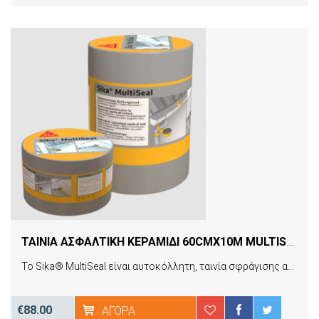
ΤΑΙΝΙΑ ΑΣΦΑΛΤΙΚΗ ΚΕΡΑΜΙΔΙ 60CMX10M MULTISEAL SIKA 06971
To Sika® MultiSeal είναι αυτοκόλλητη, ταινία σφράγισης ασφαλτικής βάσης, επικαλυμένη με φύλλο αλουμινίου ή χαλκού και οπλισμένη με πολυεστερικό φιλμ στην πάνω πλευρά της.
€88.00
ΑΓΟΡΆ