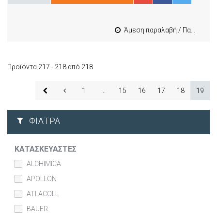
Άμεση παραλαβή / Παράδοση 1-3 εργασιμες
Προϊόντα 217 - 218 από 218
1
...
15
16
17
18
19
ΦΊΛΤΡΑ
ΚΑΤΑΣΚΕΥΑΣΤΈΣ
ALCHIMICA
APOLLON
ATLACOLL
BAUER