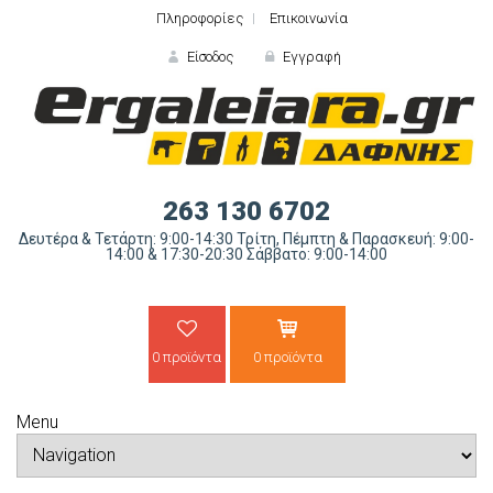
Πληροφορίες
Επικοινωνία
Είσοδος
Εγγραφή
ΕΙΣΟΔΟΣ
263 130 6702
Δευτέρα & Τετάρτη: 9:00-14:30 Τρίτη, Πέμπτη & Παρασκευή: 9:00-
14:00 & 17:30-20:30 Σάββατο: 9:00-14:00
0 προϊόντα
0 προϊόντα
Ξε
Menu
ΝΕΟΣ ΠΕΛΑΤΗΣ;
ΔΗΜΙΟ