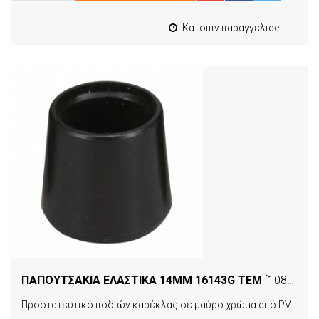
Κατοπιν παραγγελιας από 4 έως 10 εργασιμες
ΠΑΠΟΥΤΣΑΚΙΑ ΕΛΑΣΤΙΚΑ 14MM 16143G ΤΕΜ
[10894]
Προστατευτικό ποδιών καρέκλας σε μαύρο χρώμα από PVC τοποθετούνται και αφαιρούνται εύκολα, συνδυάζουν εργονομία και ποιότητα προσφέροντας αντοχή στον χρόνο και ανθεκτικότητα στην καθημερινή χρήση.