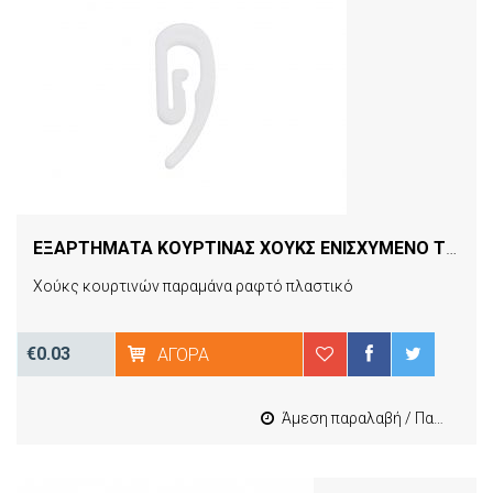
ΕΞΑΡΤΗΜΑΤΑ ΚΟΥΡΤΙΝΑΣ ΧΟΥΚΣ ΕΝΙΣΧΥΜΕΝΟ ΤΕΜ
[0
Χούκς κουρτινών παραμάνα ραφτό πλαστικό
€0.03
ΑΓΟΡΆ
Άμεση παραλαβή / Παράδοση 1-3 εργασιμες