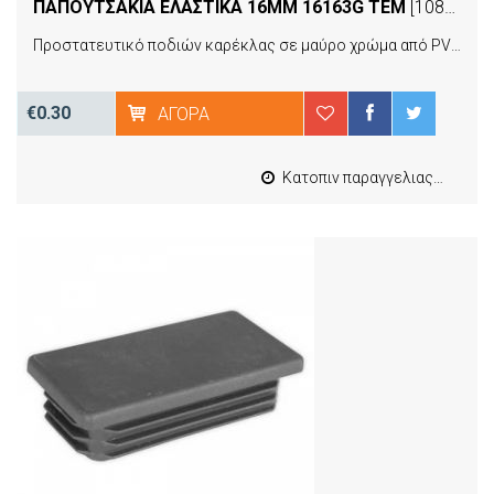
ΠΑΠΟΥΤΣΑΚΙΑ ΕΛΑΣΤΙΚΑ 16MM 16163G ΤΕΜ
[10895]
Προστατευτικό ποδιών καρέκλας σε μαύρο χρώμα από PVC τοποθετούνται και αφαιρούνται εύκολα, συνδυάζουν εργονομία και ποιότητα προσφέροντας αντοχή στον χρόνο και ανθεκτικότητα στην καθημερινή χρήση.
€0.30
ΑΓΟΡΆ
Κατοπιν παραγγελιας από 4 έως 10 εργασιμες