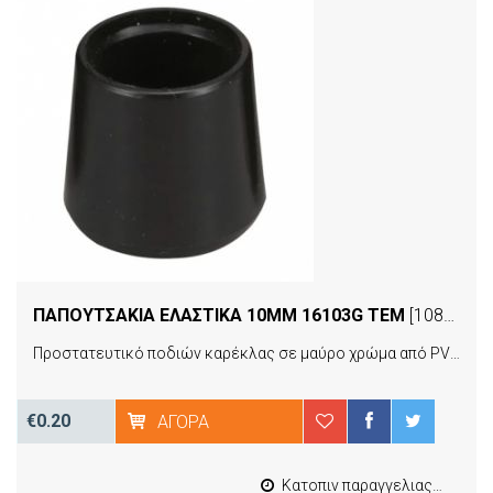
ΠΑΠΟΥΤΣΑΚΙΑ ΕΛΑΣΤΙΚΑ 10MM 16103G ΤΕΜ
[10892]
Προστατευτικό ποδιών καρέκλας σε μαύρο χρώμα από PVC τοποθετούνται και αφαιρούνται εύκολα, συνδυάζουν εργονομία και ποιότητα προσφέροντας αντοχή στον χρόνο και ανθεκτικότητα στην καθημερινή χρήση.
€0.20
ΑΓΟΡΆ
Κατοπιν παραγγελιας από 4 έως 10 εργασιμες