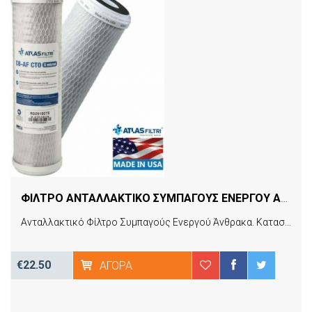
ΦΙΛΤΡΟ ΑΝΤΑΛΛΑΚΤΙΚΟ ΣΥΜΠΑΓΟΥΣ ΕΝΕΡΓΟΥ ΑΝΘΡΑΚΑ 5 MICRON CB-AF CTO 10 SX ATLAS FILTRI USA
Ανταλλακτικό Φίλτρο Συμπαγούς Ενεργού Άνθρακα. Κατασκευασμένο από ενεργό άνθρακα φλοιού καρύδας. Αφαιρεί χλώριο, δυσάρεστη γεύση, οσμή & θολότητα (CTO), πτητικές οργανικές ενώσεις (VOC) & μικροκύστες (CYST). Kατασκευασμένο από συμπαγή ενεργό άνθρακα φλοιού καρύδας CARBON, ο οποίος παρέχει υψηλά επίπεδα συγκράτησης ιζημάτων (χώμα και αιωρούμενα σωματίδια), φυτοφάρμακα και χλώριο, δυσάρεστη γεύση, οσμή και θολότητα.
€22.50
ΑΓΟΡΆ