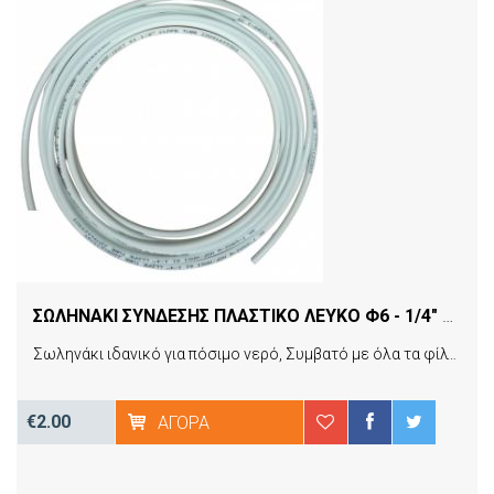
ΣΩΛΗΝΑΚΙ ΣΥΝΔΕΣΗΣ ΠΛΑΣΤΙΚΟ ΛΕΥΚΟ Φ6 - 1/4" ΚΑΤΩ ΠΑΓΚΟΥ ΚΑΙ ΨΥΓΕΙΟΥ 1 ΜΕΤΡΟ ATLAS FILTRI
Σωληνάκι ιδανικό για πόσιμο νερό, Συμβατό με όλα τα φίλτρα νερού (Κάτω πάγκου κτλ.) και ψυγείου. Eίναι εύχρηστο, εύκαμπτο και αντέχει στις υψηλές πιέσεις. Κόβετε εύκολα με φαλτσέτα, δεν πρέπει να εκτίθεται για μεγάλο χρονικό διάστημα στην ηλιακή ακτινοβολία. Διάμετρος: Φ6 - 1/4" Η ΤΙΜΗ ΕΙΝΑΙ ΓΙΑ 1 ΜΕΤΡΟ ΣΩΛΗΝΑ.
€2.00
ΑΓΟΡΆ