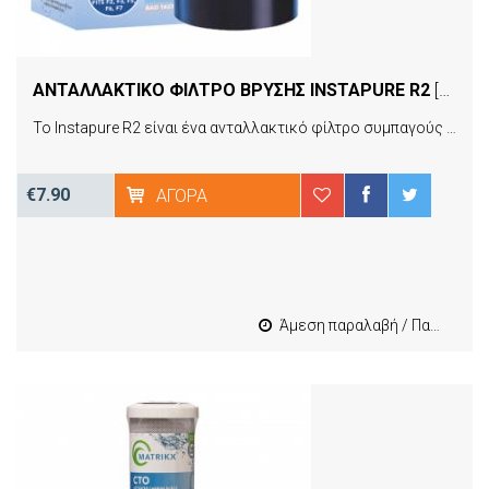
ΑΝΤΑΛΛΑΚΤΙΚO ΦIΛΤΡΟ ΒΡYΣΗΣ INSTAPURE R2
[04345]
Το Instapure R2 είναι ένα ανταλλακτικό φίλτρο συμπαγούς ενεργού άνθρακα (Carbon Block). Η πυκνότητα διήθησης είναι 5μm και η συχνότητα αλλαγής κάθε 2-3 μήνες ή ανά 760 λίτρα νερού. Είναι ιδανικό για την αφαίρεση αιωρημάτων (χώματα, σκουπίδια σκουριές). Επίσης φιλτράρει αποτελεσματικά χλώριο, τοξικά, φυτοφάρμακα ενώ αφαιρεί την άσχημη γεύση και μυρωδιά. Είναι κατάλληλο για όλα τα φίλτρα επί της βρύσης της εταιρείας Instapure.
€7.90
ΑΓΟΡΆ
Άμεση παραλαβή / Παράδοση 1-3 εργασιμες