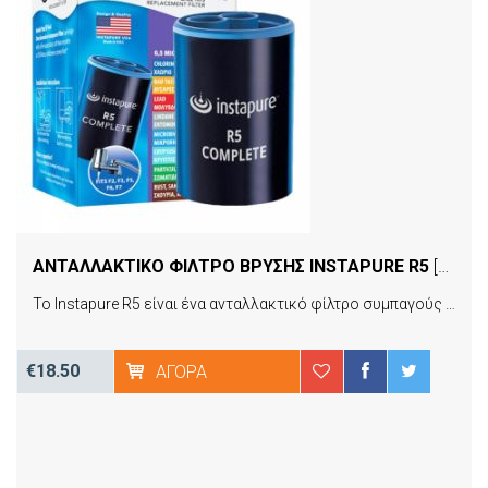
ΑΝΤΑΛΛΑΚΤΙΚΟ ΦΙΛΤΡΟ ΒΡΥΣΗΣ INSTAPURE R5
[04346]
Το Instapure R5 είναι ένα ανταλλακτικό φίλτρο συμπαγούς ενεργού άνθρακα (Carbon Block). Η πυκνότητα διήθησης είναι 2μm και η συχνότητα αλλαγής κάθε 2-3 μήνες ή ανά 760 λίτρα νερού. Είναι ιδανικό για την αφαίρεση αιωρημάτων (χώματα, σκουπίδια σκουριές). Επίσης φιλτράρει αποτελεσματικά χλώριο, τοξικά, φυτοφάρμακα ενώ αφαιρεί την άσχημη γεύση και μυρωδιά. Είναι κατάλληλο για όλα τα φίλτρα επί της βρύσης της εταιρείας Instapure.
€18.50
ΑΓΟΡΆ