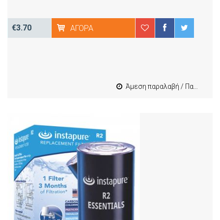
€3.70
ΑΓΟΡΆ
Άμεση παραλαβή / Παράδοση 1-3 εργασιμες