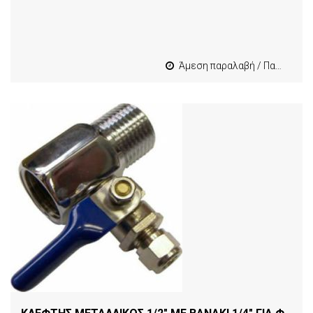
Άμεση παραλαβή / Παράδοση 1-3 εργασιμες