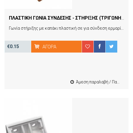
ΠΛΑΣΤΙΚΗ ΓΩΝΙΑ ΣΥΝΔΕΣΗΣ - ΣΤΗΡΙΞΗΣ (ΤΡΙΓΩΝΗ) ΚΑΦΕ ΜΕ ΚΑΠΑΚΙ 20X20X40MM 1 ΤΕΜ
Γωνία στήριξης με καπάκι πλαστική σε για σύνδεση ερμαρίων και άλλων κατασκευών. Η απόχρωση σας δίνει τη δυνατότητα επιλογής του κατάλληλου χρώματος ώστε να ταιριάζει με το εσωτερικό του ερμαρίου και να τη κάνει αόρατη. Η τιμή αφορά τεμαχιο.
€0.15
ΑΓΟΡΆ
Άμεση παραλαβή / Παράδοση 1-3 εργασιμες