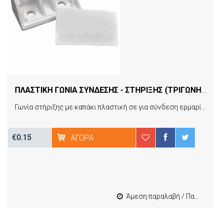
ΠΛΑΣΤΙΚΗ ΓΩΝΙΑ ΣΥΝΔΕΣΗΣ - ΣΤΗΡΙΞΗΣ (ΤΡΙΓΩΝΗ) ΛΕΥΚΗ ΜΕ ΚΑΠΑΚΙ 20X20X40MM 1 ΤΕΜ
Γωνία στήριξης με καπάκι πλαστική σε για σύνδεση ερμαρίων και άλλων κατασκευών. Η απόχρωση σας δίνει τη δυνατότητα επιλογής του κατάλληλου χρώματος ώστε να ταιριάζει με το εσωτερικό του ερμαρίου και να τη κάνει αόρατη. Η τιμή αφορά τεμαχιο.
€0.15
ΑΓΟΡΆ
Άμεση παραλαβή / Παράδοση 1-3 εργασιμες