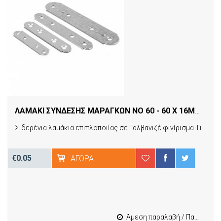
ΛΑΜΑΚΙ ΣΥΝΔΕΣΗΣ ΜΑΡΑΓΚΩΝ ΝO 60 - 60 X 16MM ΓΑΛΒΑΝΙΖΕ ΤΜΧ
Σιδερένια λαμάκια επιπλοποιίας σε Γαλβανιζέ φινίρισμα. Για στήριξη ή ένωση ξύλων. Κατάλληλες για ένωση-στήριξη ντουλαπιών κουζίνας, ντουλάπας, επίπλων, παλέτας κτλ. Στιβαρή κατασκευή, αντοχή!
€0.05
ΑΓΟΡΆ
Άμεση παραλαβή / Παράδοση 1-3 εργασιμες