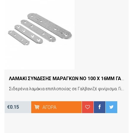
ΛΑΜΑΚΙ ΣΥΝΔΕΣΗΣ ΜΑΡΑΓΚΩΝ NO 100 X 16MM ΓΑΛΒΑΝΙΖΕ ΤΜΧ
Σιδερένια λαμάκια επιπλοποιίας σε Γαλβανιζέ φινίρισμα. Για στήριξη ή ένωση ξύλων. Κατάλληλες για ένωση-στήριξη ντουλαπιών κουζίνας, ντουλάπας, επίπλων, παλέτας κτλ. Στιβαρή κατασκευή, αντοχή!
€0.15
ΑΓΟΡΆ