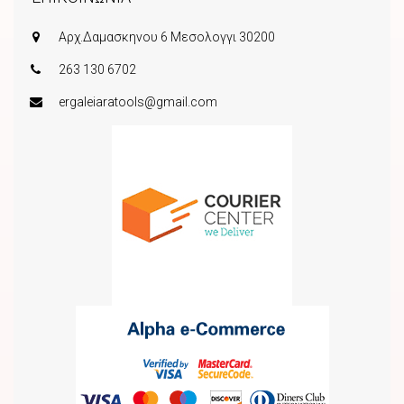
Αρχ.Δαμασκηνου 6 Μεσολογγι 30200
263 130 6702
ergaleiaratools@gmail.com