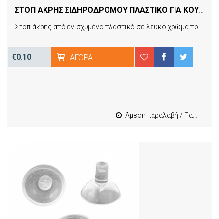
ΣΤΟΠ ΑΚΡΗΣ ΣΙΔΗΡΟΔΡΟΜΟΥ ΠΛΑΣΤΙΚΟ ΓΙΑ ΚΟΥΡΤΙΝΑ
Στοπ άκρης από ενισχυμένο πλαστικό σε λευκό χρώμα που τοποθετείται στο τέλος των σιδηροδρόμων, έτσι ώστε να εμποδίζει τη πτώση της κουρτίνας κατά το άνοιγμα ή το κλείσιμό της. Κατάλληλο για όλους τους τύπους σιδηρόδρομου.
€0.10
ΑΓΟΡΆ
Άμεση παραλαβή / Παράδοση 1-3 εργασιμες