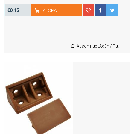
€0.15
ΑΓΟΡΆ
Άμεση παραλαβή / Παράδοση 1-3 εργασιμες