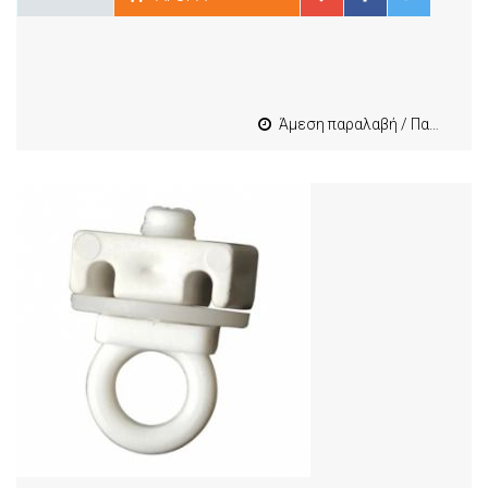
Άμεση παραλαβή / Παράδοση 1-3 εργασιμες