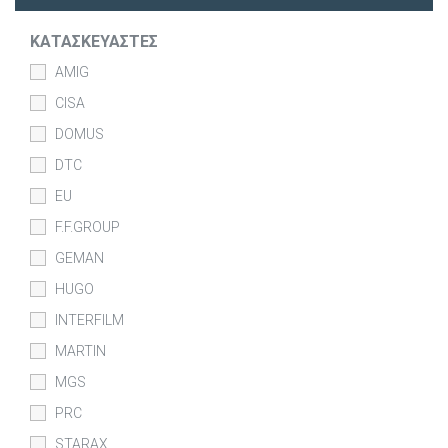
ΚΑΤΑΣΚΕΥΑΣΤΈΣ
AMIG
CISA
DOMUS
DTC
EU
F.F.GROUP
GEMAN
HUGO
INTERFILM
MARTIN
MGS
PRC
STARAX