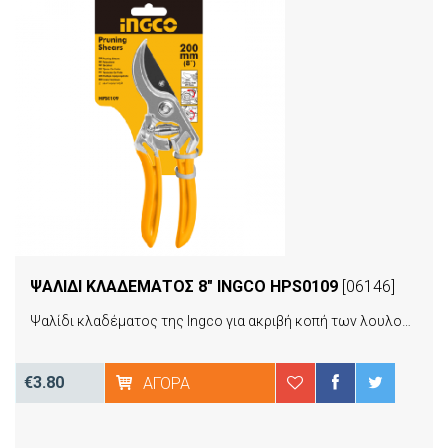
ΨΑΛΙΔΙ ΚΛΑΔΕΜΑΤΟΣ 8" INGCO HPS0109
[06146]
Ψαλίδι κλαδέματος της Ingco για ακριβή κοπή των λουλουδιών και θάμνων με μέγιστη διάμετρο κοπής 12mm. Από ατσάλινη λεπίδα κοπής με σώμα αλουμινίου για ελαχιστοποίησητου βάρους του. Διαθέτει αντιολισθητική λαβή για ξεκούραστη εργασία.
€3.80
ΑΓΟΡΆ