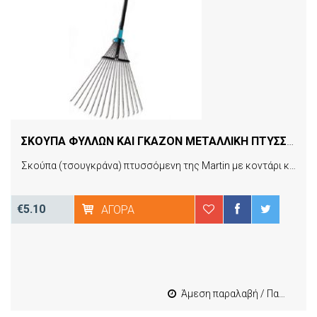
ΣΚΟΥΠΑ ΦΥΛΛΩΝ ΚΑΙ ΓΚΑΖΟΝ ΜΕΤΑΛΛΙΚΗ ΠΤΥΣΣΟΜΕΝΗ ΜΕ ΜΕΤΑΛΛΙΚΟ ΚΟΝΤΑΡΙ MARTIN (22683)
Σκούπα (τσουγκράνα) πτυσσόμενη της Martin με κοντάρι και μακριά, λεπτά, εύκαμπτα δόντια που έχουν σχεδιαστεί για τη συλλογή φύλλων ή άλλων ελαφρών υλικών. Μαζέψτε τα φύλλα που έχουν πέσει στον κήπο σας εύκολα και γρήγορα! Η μεταλλική σκούπα μπορεί να ρυθμιστεί ανάλογα το μέγεθος του χώρου που θέλετε να καθαρίσετε. διαθέτει μοχλό που θα σας βοηθήσει σε αυτό! Σε μια πολύ ωραία αντίθεση χρωμάτων μαύρο-πετρόλ.
€5.10
ΑΓΟΡΆ
Άμεση παραλαβή / Παράδοση 1-3 εργασιμες