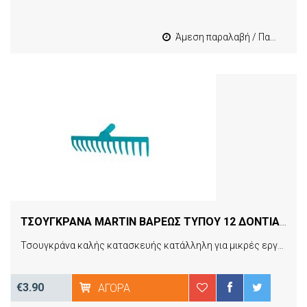
Άμεση παραλαβή / Παράδοση 1-3 εργασιμες
ΤΣΟΥΓΚΡΑΝΑ MARTIN ΒΑΡΕΩΣ ΤΥΠΟΥ 12 ΔΟΝΤΙΑ MARTIN (22662)
Τσουγκράνα καλής κατασκευής κατάλληλη για μικρές εργασίες καθαρισμού του κήπου, του χωραφιού και γύρω από τα δέντρα. Ιδανική για το μάζεμα των κλαδιών και των φύλλων μετά το κλάδεμα ή κατά τη διάρκεια του φθινοπώρου. Προσαρμόζεται άψογα σε στειλιάρι.
€3.90
ΑΓΟΡΆ