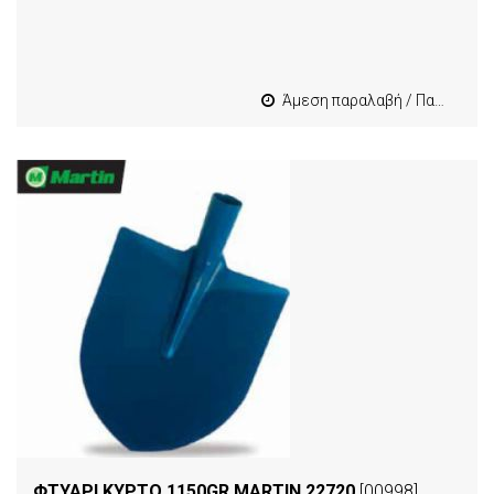
Άμεση παραλαβή / Παράδοση 1-3 εργασιμες
ΦΤΥΑΡΙ ΚΥΡΤΟ 1150GR MARTIN 22720
[00998]