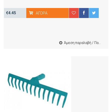
€4.45
ΑΓΟΡΆ
Άμεση παραλαβή / Παράδοση 1-3 εργασιμες