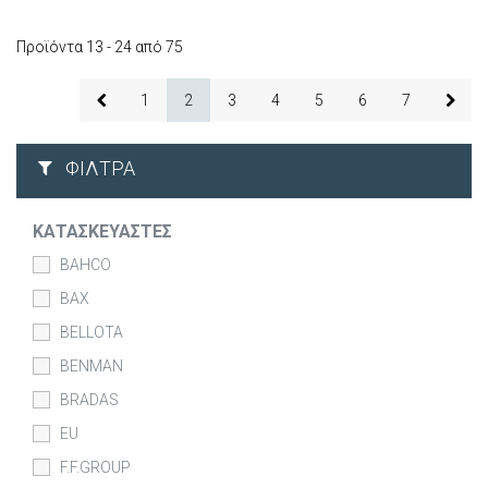
Προϊόντα 13 - 24 από 75
1
2
3
4
5
6
7
ΦΊΛΤΡΑ
ΚΑΤΑΣΚΕΥΑΣΤΈΣ
BAHCO
BAX
BELLOTA
BENMAN
BRADAS
EU
F.F.GROUP