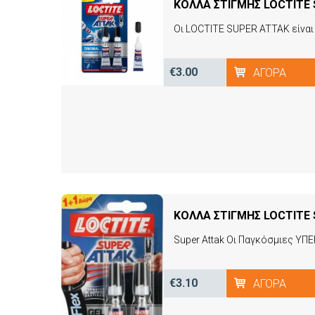
ΚΟΛΛΑ ΣΤΙΓΜΗΣ LOCTITE 
€3.00
ΑΓΟΡΆ
ΚΟΛΛΑ ΣΤΙΓΜΗΣ LOCTITE 
Super Attak Οι Παγκόσμιες ΥΠ
€3.10
ΑΓΟΡΆ