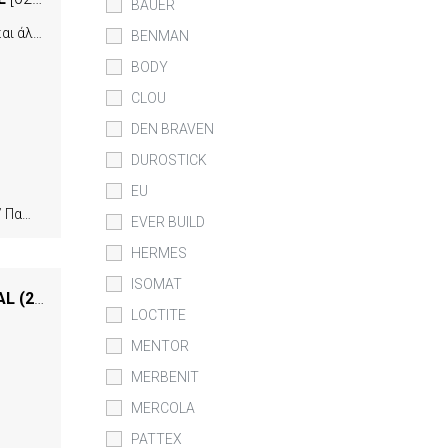
BAUER
Το COLOR WOOD SEALANT είναι υψηλής ποιότητας σφραγιστική μαστίχη αρμών ξύλου, αλουμινίου και άλλων δομικών υλικών χωρίς διαλύτες και σιλικονούχα πρόσθετα. Μετά τη σκλήρυνση μπορεί να τριφτεί και να περαστεί με διάφανα βερνίκια ξύλου – πατωμάτων. Διατίθεται σε 5 φυσικές αποχρώσεις του ξύλου.
BENMAN
BODY
CLOU
DEN BRAVEN
DUROSTICK
EU
ασιμες
EVER BUILD
HERMES
ISOMAT
ΑΦΡΟΣ ΠΟΛΥΟΥΡΕΘΑΝΗΣ ΧΕΙΡΟΣ 300ML ΥΨΗΛΗΣ ΔΙΟΓΚΩΣΗΣ SOUDAFOAM 1K SOUDAL (20145)
[01610]
LOCTITE
MENTOR
MERBENIT
MERCOLA
PATTEX