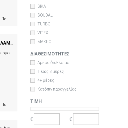
SIKA
SOUDAL
ασιμες
TURBO
VITEX
ΜΑΧΡΩ
ΕΛΑΣΤΟΜΕΡΗΣ ΑΚΡΥΛΙΚΗ ΜΑΣΤΙΧΗ ΛΕΥΚΗ ΕΠΑΓΓΕΛΜΑΤΙΚΗ MERCOLA MEGACRYL ΣΑΛΑΜΙ 600ML
[06267]
Η MEGACRYL είναι υψηλής ποιότητας ακρυλική μαστίχη ενός συστατικού. Στεγανοποιεί ρωγμές και αρμούς εσωτερικών και εξωτερικών εφαρμογών.
ΔΙΑΘΕΣΙΜΌΤΗΤΕΣ
Άμεσα διαθέσιμο
1 έως 3 μέρες
4+ μέρες
Κατόπιν παραγγελίας
ΤΙΜΉ
ασιμες
€
€