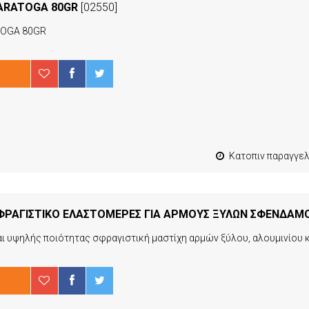
ARATOGA 80GR
[02550]
OGA 80GR
Κατοπιν παραγγελιας από 4 έως 10 ερ