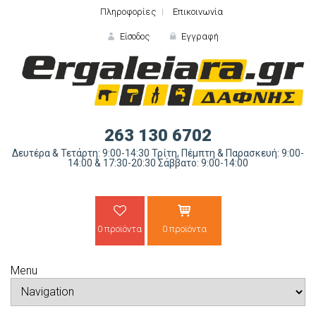
Πληροφορίες
Επικοινωνία
Είσοδος
Εγγραφή
ΕΙΣΟΔΟΣ
263 130 6702
Δευτέρα & Τετάρτη: 9:00-14:30 Τρίτη, Πέμπτη & Παρασκευή: 9:00-
14:00 & 17:30-20:30 Σάββατο: 9:00-14:00
0 προϊόντα
0 προϊόντα
Ξε
Menu
ΝΕΟΣ ΠΕΛΑΤΗΣ;
ΔΗΜΙΟ