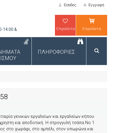
Είσοδος
Εγγραφή
0 προϊόντα
0 προϊόντα
0-14:00 &
ΕΙΣΟΔΟΣ
ΝΗΜΑΤΑ
ΠΛΗΡΟΦΟΡΙΕΣ
ΙΣΜΟΥ
58
ΝΕΟΣ ΠΕΛΑΤΗΣ;
ταιρία γενικών εργαλείων και εργαλείων κήπου
χρηστη και αποδοτική. Η στρογγυλή τσάπα Νο 1
τος στο χωράφι, στο αμπέλι, στον οπωρώνα και