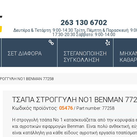
263 130 6702
Δευτέρα & Τετάρτη: 9:00-14:30 Τρίτη, Πέμπτη & Παρασκευή: 9:0
17:30-20:30 Σάββατο: 9:00-14:00
ΣΕΤ ΔΙΑΦΟΡΑ
ΣΤΕΓΑΝΟΠΟΙΗΣΗ
ΜΗΧΑ
ΣΥΓΚΟΛΛΗΣΗ
ΚΑΘΑΡ
ΡΟΓΓΥΛΗ NO1 BENMAN 77258
ΤΣΑΠΑ ΣΤΡΟΓΓΥΛΗ NO1 BENMAN 772
Κωδικός προϊόντος:
05476
/ Part number:
77258
Η στρογγυλή τσάπα Νο 1 κατασκευάζεται από την κορυφαία ε
και αγροτικών εφαρμογών Benman. Είναι πολύ ανθεκτική, εύ
είναι κατάλληλη για κάθε είδους αγροτική εργασία τσαπίσμα