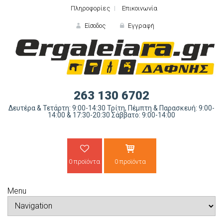
Πληροφορίες
Επικοινωνία
Είσοδος
Εγγραφή
ΕΙΣΟΔΟΣ
263 130 6702
Δευτέρα & Τετάρτη: 9:00-14:30 Τρίτη, Πέμπτη & Παρασκευή: 9:00-
14:00 & 17:30-20:30 Σάββατο: 9:00-14:00
0 προϊόντα
0 προϊόντα
Ξε
Menu
ΝΕΟΣ ΠΕΛΑΤΗΣ;
ΔΗΜΙΟ