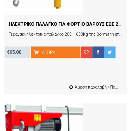
ΗΛΕΚΤΡΙΚΟ ΠΑΛΑΓΚΟ ΓΙΑ ΦΟΡΤΙΟ ΒΑΡΟΥΣ ΕΩΣ 200KG ΣΕ ΚΙΤΡΙΝΟ ΧΡΩΜΑ 027430 BORMANN BPA2000
Γερανάκι ηλεκτρικό-παλάγκο 200 – 600Kg της Bormann επιτρέπει την ασφαλή μεταφορά βαρέων φορτίων στο σπίτι τον κήπο και το εργαστήριο απλά με το πάτημα ενός διακόπτη. Διαθέτει πολλά χαρακτηριστικά ασφαλείας και κυρίως διακόπτη on/off έκτακτης ανάγκης o οποίος σταματά αμέσως το εργαλείο. Αξιόπιστη λύση για πολλές χρήσεις οικιακές (ανύψωση οποιουδήποτε φορτίου, καυσόξυλα, πέλλετ, μετακόμιση, ψώνια super market) και επαγγελματικές (βιοτεχνίες, συνεργεία, αποθήκες με υπόγειο).
€95.00
ΑΓΟΡΆ
Άμεση παραλαβή / Παράδοση 1-3 εργασιμες