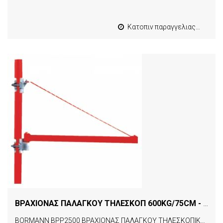
Κατοπιν παραγγελιας από 4 έως 10 εργασιμες
ΒΡΑΧΙΟΝΑΣ ΠΑΛΑΓΚΟΥ ΤΗΛΕΣΚΟΠ 600KG/75CM - 250KG/110CM BORMANN BPP2500 (007838)
BORMANN BPP2500 ΒΡΑΧΙΟΝΑΣ ΠΑΛΑΓΚΟΥ ΤΗΛΕΣΚΟΠΙΚΟΣ 75-110cm